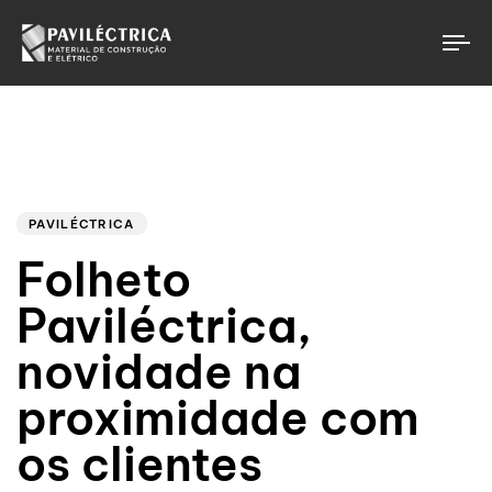
To
Author
Published
PUBLISHED
on:
IN:
PAVILÉCTRICA
Folheto
Paviléctrica,
novidade na
proximidade com
os clientes