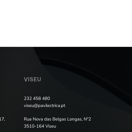
VISEU
232 458 480
viseu@pavilectrica.pt
17,
Rua Nova das Belgas Longas, Nº2
3510-164 Viseu