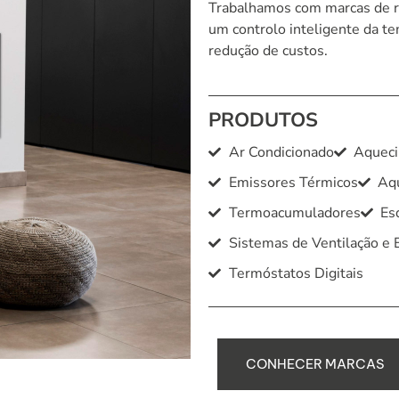
Trabalhamos com marcas de r
um controlo inteligente da te
redução de custos.
PRODUTOS
Ar Condicionado
Aqueci
Emissores Térmicos
Aqu
Termoacumuladores
Es
Sistemas de Ventilação e 
Termóstatos Digitais
C
O
N
H
E
C
E
R
M
A
R
C
A
S