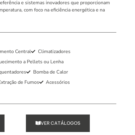
eferência e sistemas inovadores que proporcionam
mperatura, com foco na eficiência energética e na
mento Central
Climatizadores
ecimento a Pellets ou Lenha
quentadores
Bomba de Calor
Extração de Fumos
Acessórios
V
E
R
C
A
T
Á
L
O
G
O
S