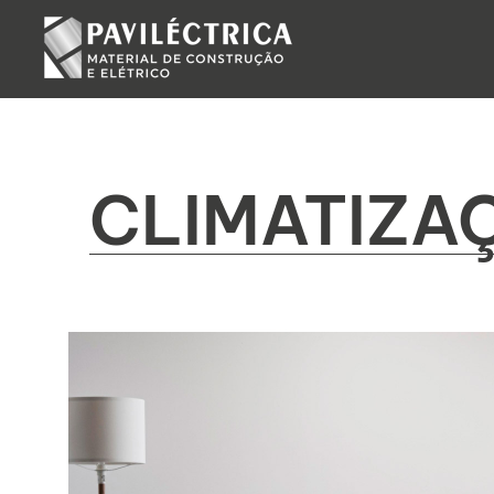
Não sabe por onde começar? Pesquise aqui e e
CLIMATIZA