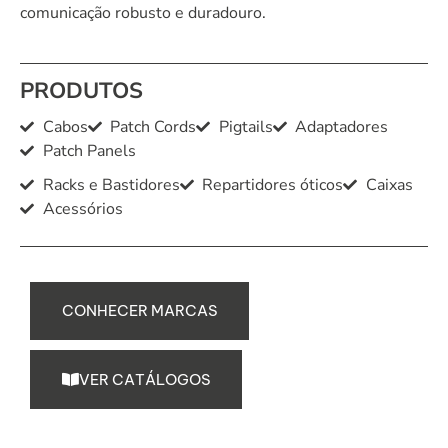
comunicação robusto e duradouro.
PRODUTOS
Cabos
Patch Cords
Pigtails
Adaptadores
Patch Panels
Racks e Bastidores
Repartidores óticos
Caixas
Acessórios
C
O
N
H
E
C
E
R
M
A
R
C
A
S
V
E
R
C
A
T
Á
L
O
G
O
S