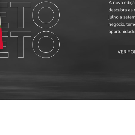
A nova edição
descubra as 
julho a setem
negócio, temo
oportunidade
V
E
R
F
O