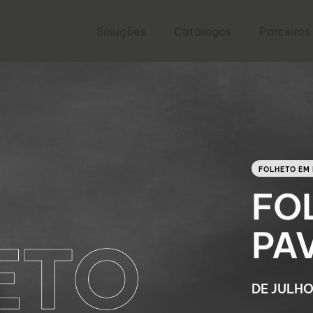
Soluções
Catálogos
Parceiros
ncontre exatamente o que pretende.
FOLHETO EM
FO
PA
DE JULH