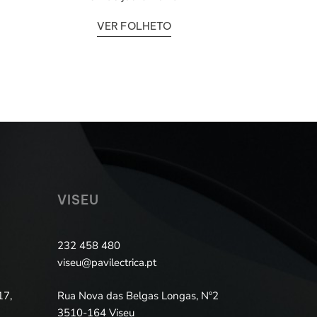
VER FOLHETO
VISEU
232 458 480
viseu@pavilectrica.pt
17,
Rua Nova das Belgas Longas, Nº2
3510-164 Viseu