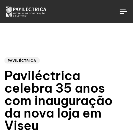
To
Author
Published
PUBLISHED
on:
IN:
PAVILÉCTRICA
Paviléctrica
celebra 35 anos
com inauguração
da nova loja em
Viseu