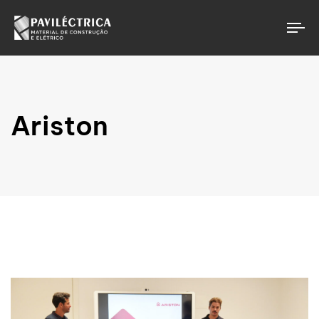
To
Ariston