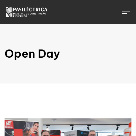
To
Open Day